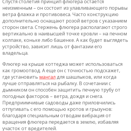
Спустя столетия принцип флюгера остается
неизменным – он состоит из улавливающего порывы
ветра флажка и противовеса. Часто конструкцию
дополнительно оснащают розой ветров с указанием
сторон света. Стержень флюгера располагают строго
вертикально в наивысшей точке кровли – на печном
колпаке, коньке либо башенке. А как будет выглядеть
устройство, зависит лишь от фантазии его
владельца.
Флюгер на крыше коттеджа может использоваться
как громоотвод. А еще он с точностью подскажет,
где установить
мангал
для шашлыков, или когда
лучше отправляться на рыбалку. В сочетании с
дымником он способен защитить печную трубу от
погодных факторов – ветра, дождя и снега.
Предприимчивые садоводы даже приловчились
отпугивать с его помощью кротов и грызунов:
благодаря специальным отводам вибрация от
вращения флюгера передается в землю, избавляя
участок от вредителей.