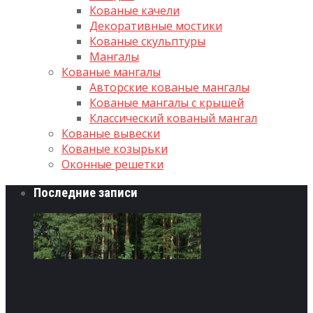
Кованые качели
Декоративные мостики
Кованые скульптуры
Мангалы
Кованые мангалы
Авторские кованые мангалы
Кованые мангалы с крышей
Классический кованый мангал
Кованые вывески
Кованые козырьки
Оконные решетки
Последние записи