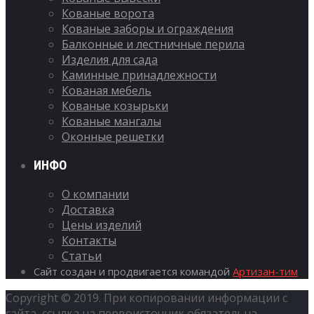
Кованые ворота
Кованые заборы и ограждения
Балконные и лестничные перила
Изделия для сада
Каминные принадлежности
Кованая мебель
Кованые козырьки
Кованые мангалы
Оконные решетки
ИНФО
О компании
Доставка
Цены изделий
Контакты
Статьи
Сайт создан и продвигается командой
Артизан-тим
Copyright © 2019. При копировании информации с
сайта, ссылка на первоисточник обязательна.