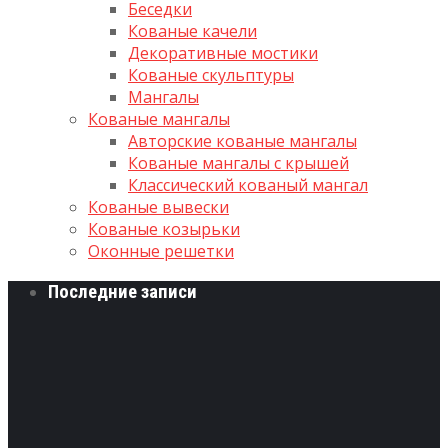
Беседки
Кованые качели
Декоративные мостики
Кованые скульптуры
Мангалы
Кованые мангалы
Авторские кованые мангалы
Кованые мангалы с крышей
Классический кованый мангал
Кованые вывески
Кованые козырьки
Оконные решетки
Последние записи