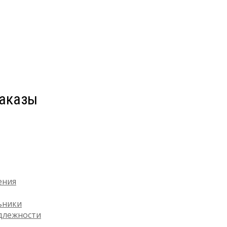
аказы
ения
ьники
длежности