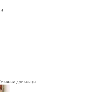
и
ки
Кованые дровницы